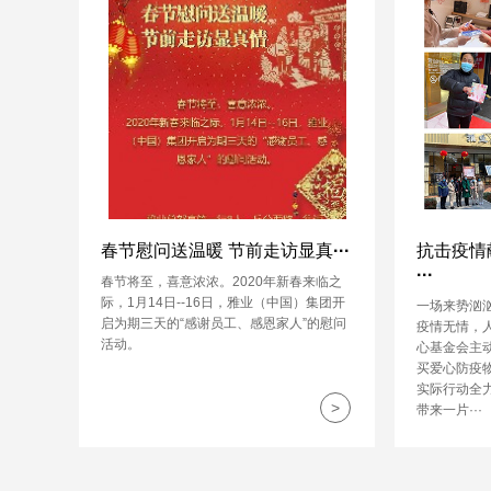
春节慰问送温暖 节前走访显真···
抗击疫情
···
春节将至，喜意浓浓。2020年新春来临之
际，1月14日--16日，雅业（中国）集团开
一场来势汹
启为期三天的“感谢员工、感恩家人”的慰问
疫情无情，
活动。
心基金会主
买爱心防疫
实际行动全
>
带来一片···