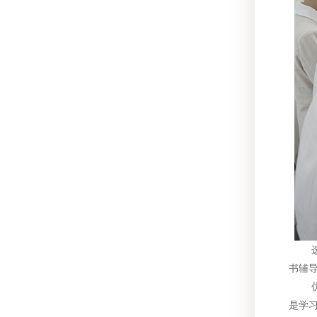
选择
书辅
优质
是学