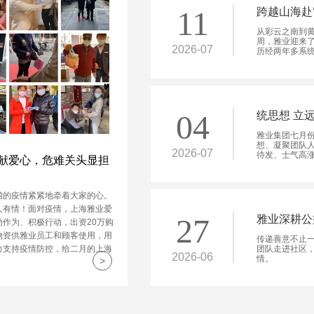
11
跨越山海赴
从彩云之南到
周，雅业迎来了
2026-07
历经两年多系统
04
统思想 立
雅业集团七月
想、凝聚团队
2026-07
待发、士气高
献爱心，危难关头显担
汹的疫情紧紧地牵着大家的心。
人有情！面对疫情，上海雅业爱
27
雅业深耕公
动作为、积极行动，出资20万购
物资供雅业员工和顾客使用，用
传递善意不止
力支持疫情防控，给二月的上海
团队走进社区
2026-06
情。
>