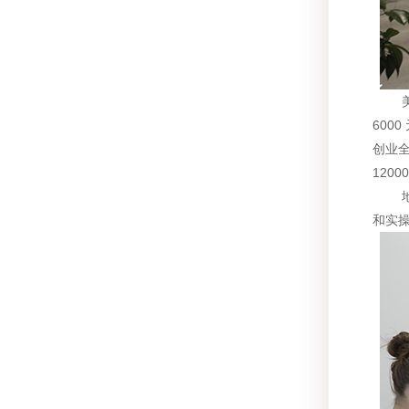
美容
600
创业
120
地区
和实