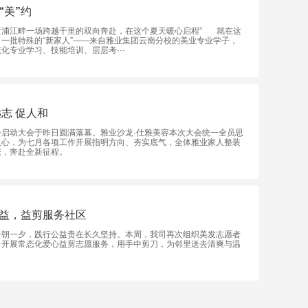
“美”约
黄浦江畔一场跨越千里的双向奔赴，在这个夏天暖心启程” 就在这
一批特殊的“新家人”——来自雅业集团云南分校的美业专业学子，
化专业学习、技能培训、层层考···
远志 促人和
份启动大会于昨日圆满落幕。雅业沙龙·仕雅美容本次大会统一全员思
人心，为七月各项工作开展指明方向、夯实底气，全体雅业家人整装
涨，奔赴全新征程。
益，益剪服务社区
一朝一夕，践行公益贵在长久坚持。本周，我司再次组织美发志愿者
，开展常态化爱心益剪志愿服务，用手中剪刀，为邻里送去清爽与温